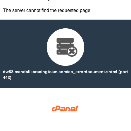
The server cannot find the requested page:
dw88.mandalikaracingteam.com/cp_errordocument.shtml (port
443)
Copyright © 2025 WebPros International, L.L.C.
Privacy Policy